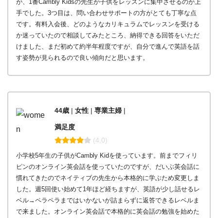
が、1番Cambly Kidsの先生が子供をレッスンに集中させるのが上
手でした。3つ目は、問い合わせサポートの方がとても丁寧な点
です。有料入会後、どのようなカリキュラムでレッスンを受ける
か迷っていたので相談してみたところ、納得できる回答をいただ
けました、まだ初めて約半年程度ですが、自分で進んで英語を話
す姿勢が見られるので良い傾向だと思います。
44歳
|
女性
|
専業主婦
|
満足度
(4.0)
小学校5年生の子供がCambly Kidを使っています。前までフィリ
ピンのオンライン英会話を使っていたのですが、だいぶ英会話に
慣れてきたのでネイティブの先生から本格的に学ぶため変更しま
した。週5回使い始めて1年ほど経ちますが、英語が少し話せるレ
ベル→ペラペラまではいかないが詰まらずに返答できるレベルま
で来ました。オンライン英会話で本格的に英会話の勉強を始めた