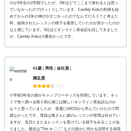
のが2年生の2学期でしたが、3年ほどでここまで来れるとは思っ
ていなかったのでびっくりしています。Cambly Kidsの利用を始
めてからの1年の伸びがすごかったのでなんでだろう？と考えた
時、録画されたレッスンの様子を復習していたのが良かったのか
なと感じています。5社ほどオンライン英会話を試してきました
が、Cambly Kidsが1番良かったです。
41歳
|
男
性
|
会社員
|
満足度
(4.0)
小学校3年生の娘がキャンブリーキッズを利用しています。ネッ
トで色々調べる限り初心者には難しいオンライン英会話なのか
な？と思っていましたが、普通にABCDから学んでいけたので問
題なかったです。普段は奥さんに娘のレッスンの管理は任せてい
ますが、先日たまたまレッスンを受けている様子をみることがあ
りました。最近は”This is 〇〇” などの誰かに何かを説明する表現