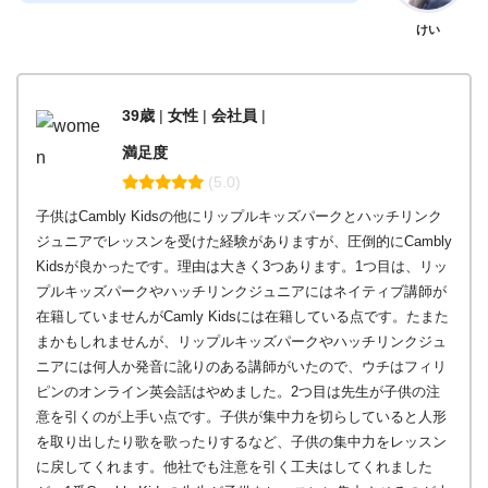
けい
39歳
|
女性
|
会社員
|
満足度
(5.0)
子供はCambly Kidsの他にリップルキッズパークとハッチリンク
ジュニアでレッスンを受けた経験がありますが、圧倒的にCambly
Kidsが良かったです。理由は大きく3つあります。1つ目は、リッ
プルキッズパークやハッチリンクジュニアにはネイティブ講師が
在籍していませんがCamly Kidsには在籍している点です。たまた
まかもしれませんが、リップルキッズパークやハッチリンクジュ
ニアには何人か発音に訛りのある講師がいたので、ウチはフィリ
ピンのオンライン英会話はやめました。2つ目は先生が子供の注
意を引くのが上手い点です。子供が集中力を切らしていると人形
を取り出したり歌を歌ったりするなど、子供の集中力をレッスン
に戻してくれます。他社でも注意を引く工夫はしてくれました