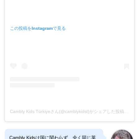
この投稿をInstagramで見る
Cambly Kids Türkiyeさん(@camblykidst)がシェアした投稿
–
201
Cambly Kidsは国に関わらず、全く同じ英