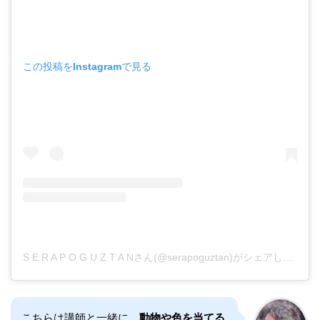
この投稿をInstagramで見る
S E R A P O G U Z T A Nさん(@serapoguztan)がシェアした投稿
こちらは講師と一緒に、
動物や色を当てる